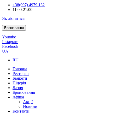
+38(097) 4979 132
11:00-21:00
Як дістатися
Бронювання
Youtube
Instagram
Facebook
UA
RU
Головна
Ресторан
Банкети
Піцерія
Лазня
Бронювання
Афіша
Акції
Новини
Контакти