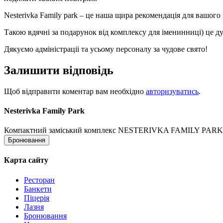
Nesterivka Family park – це наша щира рекомендація для вашого
Такою вдячні за подарунок від комплексу для іменинниці) це ду
Дякуємо адміністраціі та усьому персоналу за чудове свято!
Залишити відповідь
Щоб відправити коментар вам необхідно
авторизуватись
.
Nesterivka Family Park
Компактний заміський комплекс NESTERIVKA FAMILY PARK – це п
Бронювання
Карта сайту
Ресторан
Банкети
Піцерія
Лазня
Бронювання