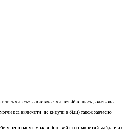
ились чи всього вистачає, чи потрібно щось додатково.
огли все включити, не кинули в біді)) також завчасно
треби у ресторану є можливість вийти на закритий майданчик