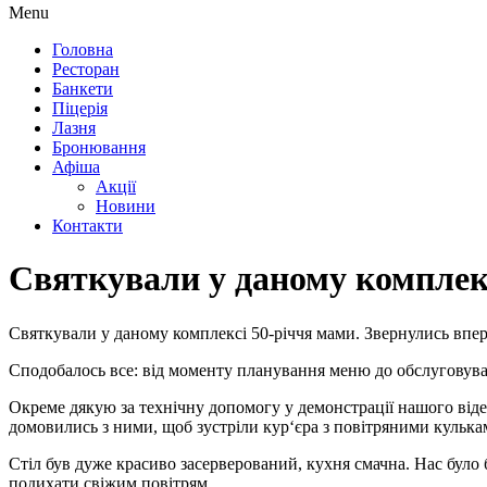
Menu
Головна
Ресторан
Банкети
Піцерія
Лазня
Бронювання
Афіша
Акції
Новини
Контакти
Святкували у даному комплекс
Святкували у даному комплексі 50-річчя мами. Звернулись впер
Сподобалось все: від моменту планування меню до обслуговуван
Окреме дякую за технічну допомогу у демонстрації нашого відео
домовились з ними, щоб зустріли кур‘єра з повітряними кулькам
Стіл був дуже красиво засерверований, кухня смачна. Нас було 
подихати свіжим повітрям.