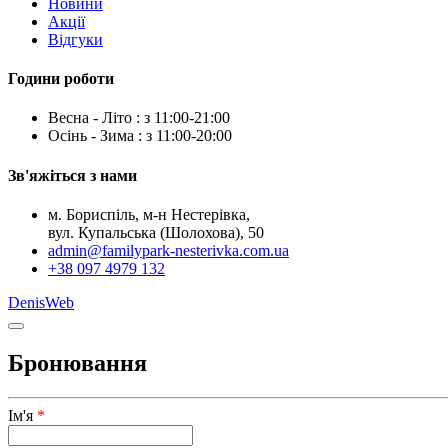
Новини
Акції
Відгуки
Години роботи
Весна - Літо : з 11:00-21:00
Осінь - Зима : з 11:00-20:00
Зв'яжіться з нами
м. Бориспіль, м-н Нестерівка,
вул. Купальська (Шолохова), 50
admin@familypark-nesterivka.com.ua
+38 097 4979 132
DenisWeb
Бронювання
Ім'я
*