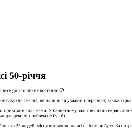
і 50-річчя
ше сюди і точно не востаннє 😉
ня. Кухня смачна, ввічливий та уважний персонал) завжди цікав
-привітання для мами. У банкетному залі є великий екран, допом
и для декору, проблем не було!)
близько 25 людей, місця вистачило на всіх, тісно не було. За по