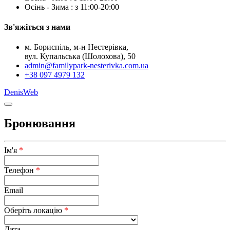
Осінь - Зима : з 11:00-20:00
Зв'яжіться з нами
м. Бориспіль, м-н Нестерівка,
вул. Купальська (Шолохова), 50
admin@familypark-nesterivka.com.ua
+38 097 4979 132
DenisWeb
Бронювання
Ім'я
*
Телефон
*
Email
Оберіть локацію
*
Дата