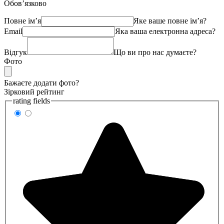
Обов’язково
Повне ім’я
Яке ваше повне ім’я?
Email
Яка ваша електронна адреса?
Відгук
Що ви про нас думаєте?
Фото
Бажаєте додати фото?
Зірковий рейтинг
rating fields