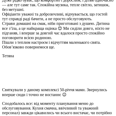
Дуже рідко буває, що комфортно і дорослим, і дітям одночасно
— але тут саме так. Спокійна музика, тепле світло, затишок,
без метушні.
Офіціанти уважні та доброзичливі, відчувається, що гостей
тут справді раді бачити, а не просто обслуговують.
Страви домашні на смак, ніби приготовані з душею. Дитина
все з’їла, а це найкраща оцінка 😊 Ми сиділи довго, ніхто не
підганяв, і вперше за довгий час вдалося просто спокійно
поговорити всією родиною.
Пішли з теплим настроєм і відчуттям маленького свята.
Обов’язково повернемося ще.
Тетяна
Святкували у даному комплексі 50-річчя мами. Звернулись
вперше сюди і точно не востаннє 😉
Сподобалось все: від моменту планування меню до
обслуговування. Кухня смачна, ввічливий та уважний
персонал) завжди цікавились чи всього вистачає, чи потрібно