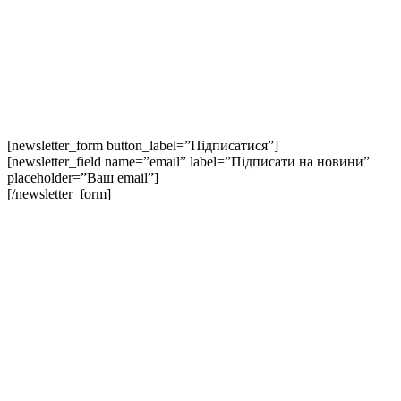
[newsletter_form button_label=”Підписатися”]
[newsletter_field name=”email” label=”Підписати на новини”
placeholder=”Ваш email”]
[/newsletter_form]