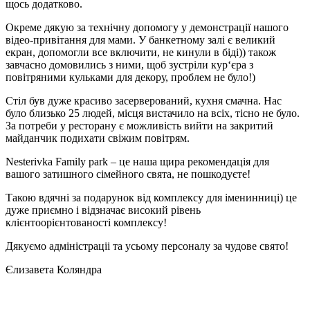
щось додатково.
Окреме дякую за технічну допомогу у демонстрації нашого
відео-привітання для мами. У банкетному залі є великий
екран, допомогли все включити, не кинули в біді)) також
завчасно домовились з ними, щоб зустріли кур‘єра з
повітряними кульками для декору, проблем не було!)
Стіл був дуже красиво засерверований, кухня смачна. Нас
було близько 25 людей, місця вистачило на всіх, тісно не було.
За потреби у ресторану є можливість вийти на закритий
майданчик подихати свіжим повітрям.
Nesterivka Family park – це наша щира рекомендація для
вашого затишного сімейного свята, не пошкодуєте!
Такою вдячні за подарунок від комплексу для іменинниці) це
дуже приємно і відзначає високий рівень
клієнтоорієнтованості комплексу!
Дякуємо адміністраціі та усьому персоналу за чудове свято!
Єлизавета Коляндра