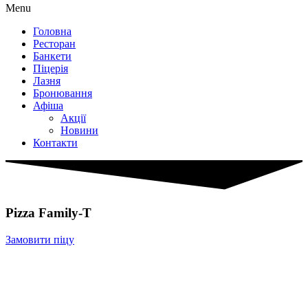
Menu
Головна
Ресторан
Банкети
Піцерія
Лазня
Бронювання
Афіша
Акції
Новини
Контакти
Pizza Family-T
Замовити піцу