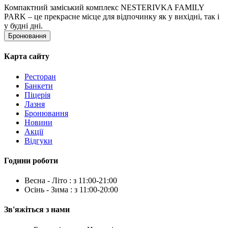
Компактний заміський комплекс NESTERIVKA FAMILY
PARK – це прекрасне місце для відпочинку як у вихідні, так і
у будні дні.
Бронювання
Карта сайту
Ресторан
Банкети
Піцерія
Лазня
Бронювання
Новини
Акції
Відгуки
Години роботи
Весна - Літо : з 11:00-21:00
Осінь - Зима : з 11:00-20:00
Зв'яжіться з нами