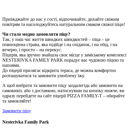
Приїжджайте до нас у гості, відпочивайте, дихайте свіжим
повітрям та насолоджуйтесь натуральним смаком свіжої піци!
Чи стало модно замовляти піцу?
Так, у наш час життя швидких швидкостей – піца – це
повноцінна страва, яка підійде і на сніданок, і на обід, і на
вечерю, і просто – на перекус.
Піцерія, яка зручно знайшла своє місце у заміському комплексі
NESTERIVKA FAMILY PARK порадує вас чудовою піцею та
напоями.
До піцерії прилягає відкрита тераса, де можна комфортно
розташуватися та замовити улюблену їжу.
А щоб вибрати та замовити піцу заздалегідь або замовити на
самовивіз, або з доставкою, натиснувши на кнопку нижче, ви
одразу перейдете на сайт піцерії PIZZA FAMILY-T – обирайте
та замовляйте!
Замовити піцу
Nesterivka Family Park