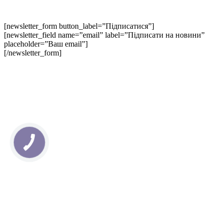
[newsletter_form button_label=”Підписатися”]
[newsletter_field name=”email” label=”Підписати на новини”
placeholder=”Ваш email”]
[/newsletter_form]
КНОПКА
ЗВ'ЯЗКУ