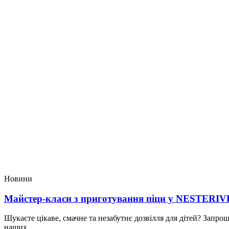
Новини
Майстер-класи з приготування піци у NESTER
Шукаєте цікаве, смачне та незабутнє дозвілля для дітей? Запро
наших