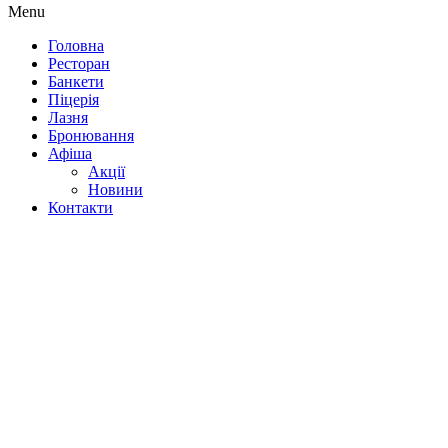
Menu
Головна
Ресторан
Банкети
Піцерія
Лазня
Бронювання
Афіша
Акції
Новини
Контакти