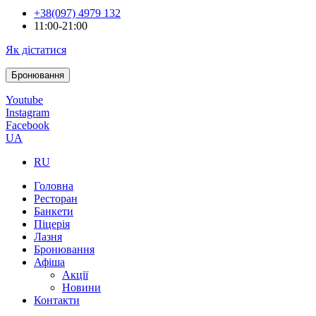
+38(097) 4979 132
11:00-21:00
Як дістатися
Бронювання
Youtube
Instagram
Facebook
UA
RU
Головна
Ресторан
Банкети
Піцерія
Лазня
Бронювання
Афіша
Акції
Новини
Контакти