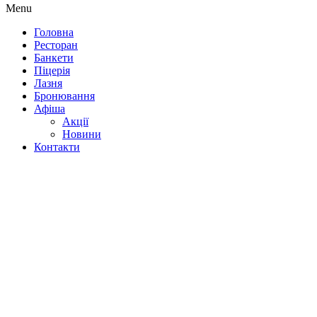
Menu
Головна
Ресторан
Банкети
Піцерія
Лазня
Бронювання
Афіша
Акції
Новини
Контакти