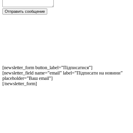
[newsletter_form button_label=”Підписатися”]
[newsletter_field name=”email” label=”Підписати на новини”
placeholder=”Ваш email”]
[/newsletter_form]