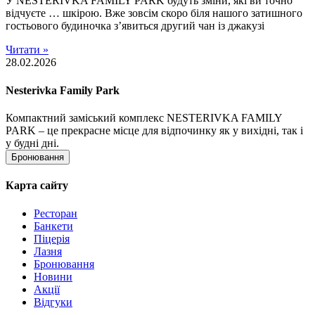
У NESTERIVKA FAMILY PARK будуть зміни, які ви точно
відчуєте … шкірою. Вже зовсім скоро біля нашого затишного
гостьового будиночка з’явиться другий чан із джакузі
Читати »
28.02.2026
Nesterivka Family Park
Компактний заміський комплекс NESTERIVKA FAMILY
PARK – це прекрасне місце для відпочинку як у вихідні, так і
у будні дні.
Бронювання
Карта сайту
Ресторан
Банкети
Піцерія
Лазня
Бронювання
Новини
Акції
Відгуки