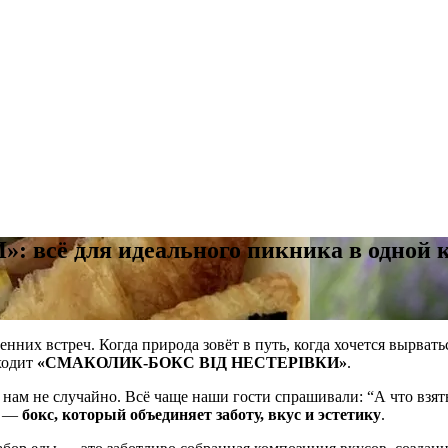
сё для идеального пикника в одной к
нних встреч. Когда природа зовёт в путь, когда хочется вырвать
ходит
«СМАКОЛИК-БОКС ВІД НЕСТЕРІВКИ»
.
нам не случайно. Всё чаще наши гости спрашивали: “А что взять 
е —
бокс, который объединяет заботу, вкус и эстетику
.