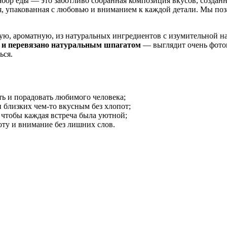
абор еды — это заботливо собранная композиция вкусов, созданн
 упакованная с любовью и вниманием к каждой детали. Мы позабо
, ароматную, из натуральных ингредиентов с изумительной на
м и перевязано натуральным шпагатом
— выглядит очень фотог
ься.
ь и порадовать любимого человека;
и близких чем-то вкусным без хлопот;
 чтобы каждая встреча была уютной;
оту и внимание без лишних слов.