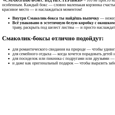
«СМАКОЛИК-БОКС ВІД НЕСТЕРІВКИ»
– это не просто н
особенным. Каждый бокс — словно маленькая корзинка счастья,
красивое место — и наслаждаться моментом!
Внутри Смаколик-бокса ты найдёшь выпечку
— нежную
Всё упаковано в эстетичную белую коробку с окошко
траву, раскрыть под шелест листвы — и просто наслаждат
Смаколик-боксы отлично подойдут:
для романтического свидания на природе — чтобы удивит
для семейного отдыха — когда хочется порадовать детей 
для посиделок или пикника с подругами или друзьями —
и даже как оригинальный подарок — чтобы выразить заб