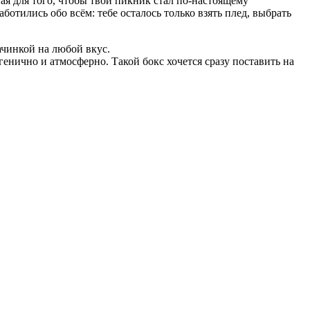
ая для того, чтобы твой пикник стал по-настоящему
тились обо всём: тебе осталось только взять плед, выбрать
чинкой на любой вкус.
енично и атмосферно. Такой бокс хочется сразу поставить на