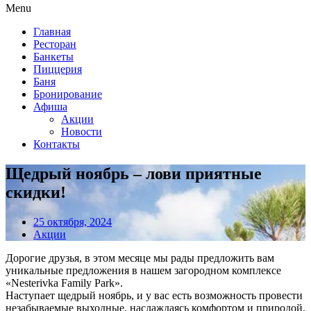
Menu
Главная
Ресторан
Банкеты
Пиццерия
Баня
Бронирование
Афиша
Акции
Новости
Контакты
Щедрый ноябрь – лови приятные
скидки!
25 октября, 2024
Акции
Дорогие друзья, в этом месяце мы рады предложить вам
уникальные предложения в нашем загородном комплексе
«Nesterivka Family Park».
Наступает щедрый ноябрь, и у вас есть возможность провести
незабываемые выходные, наслаждаясь комфортом и природой.