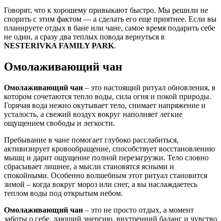
Говорят, что к хорошему привыкают быстро. Мы решили не
спорить с этим фактом — а сделать его еще приятнее. Если вы
планируете отдых в бане или чане, самое время подарить себе
не один, а сразу два теплых повода вернуться в
NESTERIVKA FAMILY PARK
.
Омолаживающий чан
Омолаживающий чан
– это настоящий ритуал обновления, в
котором сочетаются тепло воды, сила огня и покой природы.
Горячая вода нежно окутывает тело, снимает напряжение и
усталость, а свежий воздух вокруг наполняет легкие
ощущением свободы и легкости.
Пребывание в чане помогает глубоко расслабиться,
активизирует кровообращение, способствует восстановлению
мышц и дарит ощущение полной перезагрузки. Тело словно
сбрасывает лишнее, а мысли становятся ясными и
спокойными. Особенно волшебным этот ритуал становится
зимой – когда вокруг мороз или снег, а вы наслаждаетесь
теплом воды под открытым небом.
Омолаживающий чан
– это не просто отдых, а момент
заботы о себе, дающий энергию, внутренний баланс и чувство