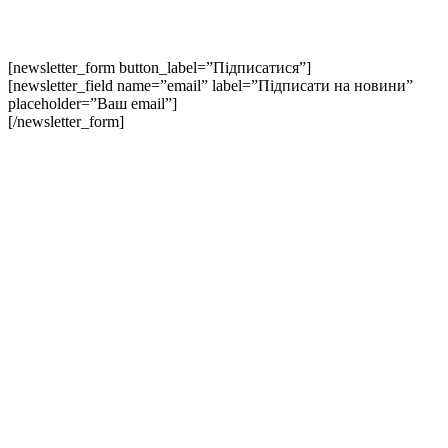
[newsletter_form button_label=”Підписатися”]
[newsletter_field name=”email” label=”Підписати на новини”
placeholder=”Ваш email”]
[/newsletter_form]