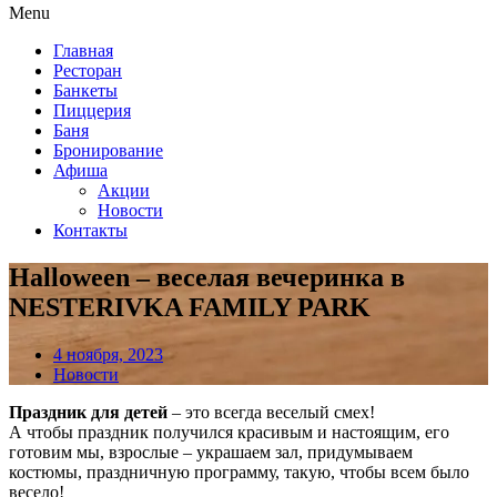
Menu
Главная
Ресторан
Банкеты
Пиццерия
Баня
Бронирование
Афиша
Акции
Новости
Контакты
Halloween – веселая вечеринка в
NESTERIVKA FAMILY PARK
4 ноября, 2023
Новости
Праздник для детей
– это всегда веселый смех!
А чтобы праздник получился красивым и настоящим, его
готовим мы, взрослые – украшаем зал, придумываем
костюмы, праздничную программу, такую, чтобы всем было
весело!