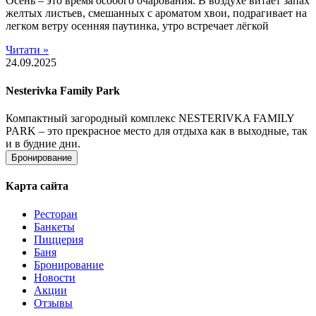
Осень – это время особого очарования. В воздухе витает запах
желтых листьев, смешанных с ароматом хвои, подрагивает на
легком ветру осенняя паутинка, утро встречает лёгкой
Читати »
24.09.2025
Nesterivka Family Park
Компактный загородный комплекс NESTERIVKA FAMILY
PARK – это прекрасное место для отдыха как в выходные, так
и в будние дни.
Бронирование
Карта сайта
Ресторан
Банкеты
Пиццерия
Баня
Бронирование
Новости
Акции
Отзывы